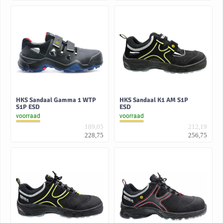
HKS Sandaal Gamma 1 WTP
HKS Sandaal K1 AM S1P
S1P ESD
ESD
voorraad
voorraad
189,05
212,19
228,75
256,75