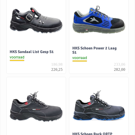
HKS Schoen Power 2 Laag
HKS Sandaal List Gesp S1
S1
voorraad
voorraad
186,98
233,06
226,25
282,00
HKS Schoen Rock ORTP