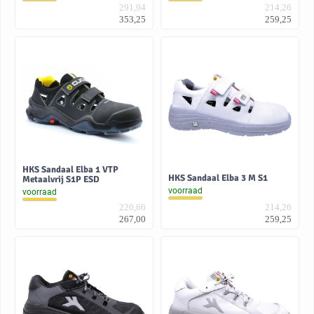
291,94
214,26
353,25
259,25
HKS Sandaal Elba 1 VTP
HKS Sandaal Elba 3 M S1
Metaalvrij S1P ESD
voorraad
voorraad
220,66
214,26
267,00
259,25