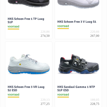
HKS Schoen Free 1 TP Laag
HKS Schoen Free 3 V Laag S1
S1P
voorraad
voorraad
226,86
220,66
274,50
267,00
HKS Schoen Free 3 VR Laag
HKS Sandaal Gamma 1 NTP
S2 ESD
S1P ESD
voorraad
voorraad
229,13
189,05
277,25
228,75