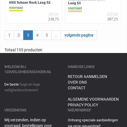
HKS Schoen Rock Laag S2
Laag S3
voorraad
voorraad
197,31
237,40
238,75
287,25
1
2
3
4
5
..
volgende pagina
Totaal 155 producten
WELKOM BIJ
HANDIGE LINKS
123VEILIGHEIDSSCHOEN.NL
RETOUR AANMELDEN
OVER ONS
De beste
hoge en lage
CONTACT
veiligheidsschoenen!
ALGEMENE VOORWAARDEN
PRIVACY POLICY
VERZENDING
NIEUWSBRIEF
Wij verzenden, indien op
Ontvang speciale aanbiedingen
voorraad, bestellingen voor
via onze nieuwsbrief.