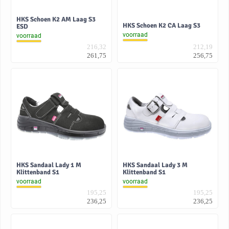
HKS Schoen K2 AM Laag S3
HKS Schoen K2 CA Laag S3
ESD
voorraad
voorraad
216,32
212,19
261,75
256,75
HKS Sandaal Lady 1 M
HKS Sandaal Lady 3 M
Klittenband S1
Klittenband S1
voorraad
voorraad
195,25
195,25
236,25
236,25