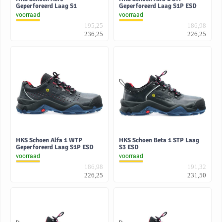
Geperforeerd Laag S1
Geperforeerd Laag S1P ESD
voorraad
voorraad
195,25
186,98
236,25
226,25
HKS Schoen Alfa 1 WTP
HKS Schoen Beta 1 STP Laag
Geperforeerd Laag S1P ESD
S3 ESD
voorraad
voorraad
186,98
191,32
226,25
231,50