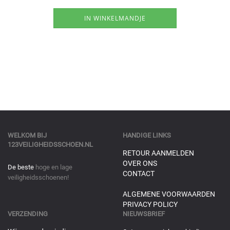
WELKOM BIJ
HANDIGE LINKS
123VEILIGHEIDSSCHOEN.NL
RETOUR AANMELDEN
OVER ONS
De beste
hoge en lage
CONTACT
veiligheidsschoenen!
ALGEMENE VOORWAARDEN
PRIVACY POLICY
VERZENDING
NIEUWSBRIEF