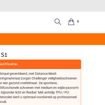
0
, S3
 S1
ecificaties
timaal geventileerd, met Distance-Mesh
eringmateriaal zorgen Challenger veiligheidsschoenen
r een gezond voetklimaat. De sportieve,
ltifunctionele schoenen met medium en wijde pasvorm
n bijzonder licht en flexibel. Met antislip TPU / PU-
tenzolen bent u optimaal voorbereid op professioneel
ruik.