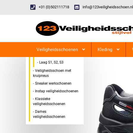
+31 (0)502111718
info@123veiligheidsschoen.nl
Categorieen
Veiligheidsschoen Hoog &
123Veiligheidsschoen
Laag
Veiligheidsschoenen
Kleding
Hoog S1, S2, S3
Laag S1, S2, S3
Veiligheidsschoen met
kruipneus
Sneaker werkschoenen
Instap veiligheidsschoenen
Klassieke
veiligheidsschoenen
Dames
veiligheidsschoenen