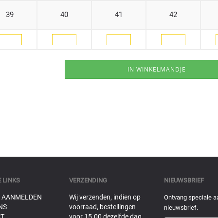
39
40
41
42
 LINKS
VERZENDING
NIEUWSBRIEF
 AANMELDEN
Wij verzenden, indien op
Ontvang speciale a
NS
voorraad, bestellingen
nieuwsbrief.
T
voor 15.00 dezelfde dag