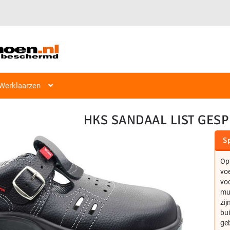
Veiligheidsschoen Hoog & Laag
Veiligheidsschoenen
Laag S1, S2
Werklaarzen
HKS SANDAAL LIST GESP
Sp
Op
vo
voo
mu
zij
bui
geb