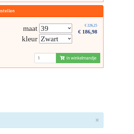
estellen
€
226,25
maat
€
186,98
kleur
In winkelmandje
×