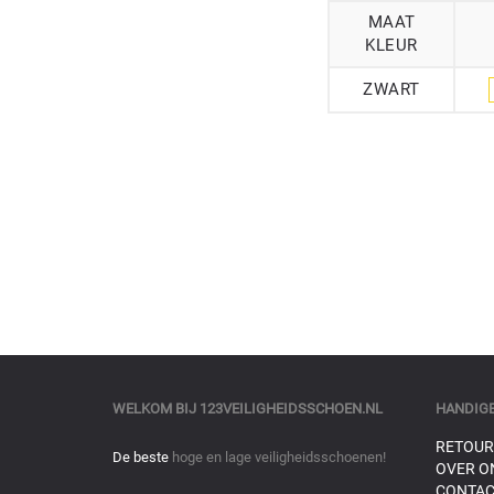
MAAT
KLEUR
ZWART
WELKOM BIJ
123VEILIGHEIDSSCHOEN.NL
HANDIGE
RETOUR
De beste
hoge en lage veiligheidsschoenen!
OVER O
CONTAC