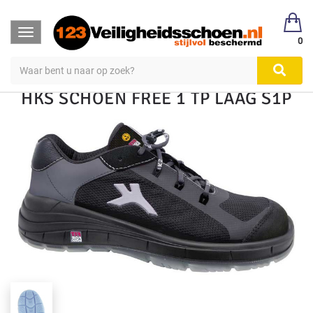
123Veiligheidsschoen
Veiligheidsschoen Hoog & Laag
Toggle
Veiligheidsschoenen
Laag S1, S2, S3
0
navigation
HKS SCHOEN FREE 1 TP LAAG S1P