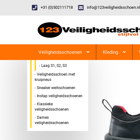
+31 (0)502111718
info@123veiligheidsschoen.nl
Categorieen
Veiligheidsschoen Hoog &
123Veiligheidsschoen
Laag
Veiligheidsschoenen
Kleding
Hoog S1, S2, S3
Laag S1, S2, S3
Veiligheidsschoen met
kruipneus
Sneaker werkschoenen
Instap veiligheidsschoenen
Klassieke
veiligheidsschoenen
Dames
veiligheidsschoenen