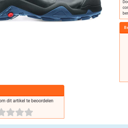
Doo
com
ber
B
m dit artikel te beoordelen