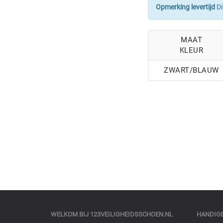
Opmerking levertijd
Di
MAAT
KLEUR
ZWART/BLAUW
WELKOM BIJ
123VEILIGHEIDSSCHOEN.NL
HANDIGE