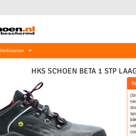
Veiligheidsschoen Hoog & Laag
Veiligheidsschoenen
Laag S1, S2
Werklaarzen
HKS SCHOEN BETA 1 STP LAAG
Sp
(Sm
nie
do
sp
bl
vei
co