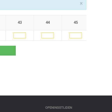
×
43
44
45
46
OPENINGSTIJDEN