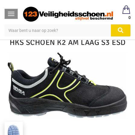
123Veiligheidsschoen
Veiligheidsschoen Hoog & Laag
Toggle
Veiligheidsschoenen
Laag S1, S2, S3
0
navigation
HKS SCHOEN K2 AM LAAG S3 ESD