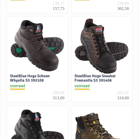
130,37
250,00
157,75
302,50
SteelBlue Hoge Schoen
SteelBlue Hoge Sneaker
Whyalla S3 392108
Fremantle S3 391406
voorraad
voorraad
258,68
262,81
313,00
318,00