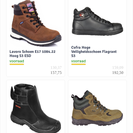
Cofra Hoge
Lavoro Schoen E17 1084.22
Veiligheidsschoen Flagrant
Hoog S3 ESD
S3
voorraad
voorraad
130,37
159,09
157,75
192,50