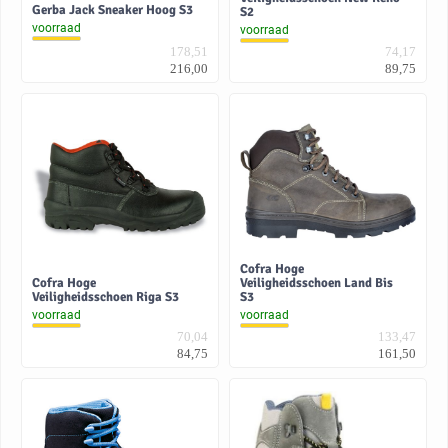
Gerba Jack Sneaker Hoog S3
S2
voorraad
voorraad
178,51
74,17
216,00
89,75
Cofra Hoge
Cofra Hoge
Veiligheidsschoen Land Bis
Veiligheidsschoen Riga S3
S3
voorraad
voorraad
70,04
133,47
84,75
161,50