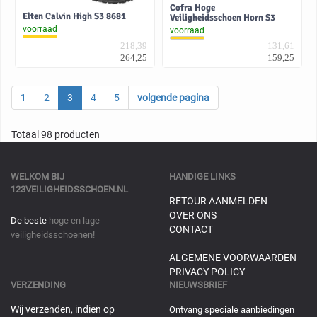
Cofra Hoge
Elten Calvin High S3 8681
Veiligheidsschoen Horn S3
voorraad
voorraad
218,39
131,61
264,25
159,25
1
2
3
4
5
volgende pagina
Totaal 98 producten
WELKOM BIJ
HANDIGE LINKS
123VEILIGHEIDSSCHOEN.NL
RETOUR AANMELDEN
OVER ONS
De beste
hoge en lage
CONTACT
veiligheidsschoenen!
ALGEMENE VOORWAARDEN
PRIVACY POLICY
VERZENDING
NIEUWSBRIEF
Wij verzenden, indien op
Ontvang speciale aanbiedingen