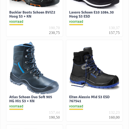
Buckler Boots Schoen BVIZ2
Lavoro Schoen E10 1084.30
Hoog S3 + KN
Hoog S3 ESD
voorraad
voorraad
190,70
130,37
230,75
157,75
Atlas Schoen Duo Soft 905
Elten Alessio Mid S3 ESD
HG Hi1 S3 + KN
767541
voorraad
voorraad
157,44
132,23
190,50
160,00