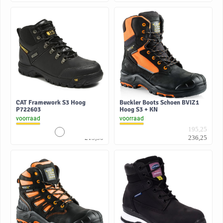
CAT Framework S3 Hoog
Buckler Boots Schoen BVIZ1
P722603
Hoog S3 + KN
voorraad
voorraad
176,45
195,25
213,50
236,25