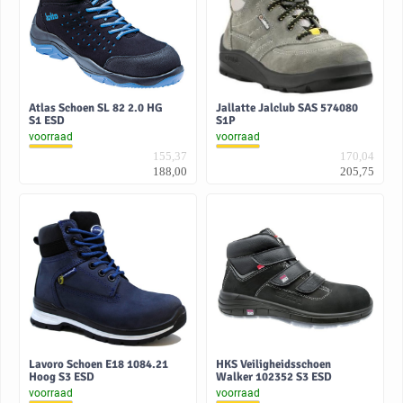
Atlas Schoen SL 82 2.0 HG
Jallatte Jalclub SAS 574080
S1 ESD
S1P
voorraad
voorraad
155,37
170,04
188,00
205,75
Lavoro Schoen E18 1084.21
HKS Veiligheidsschoen
Hoog S3 ESD
Walker 102352 S3 ESD
voorraad
voorraad