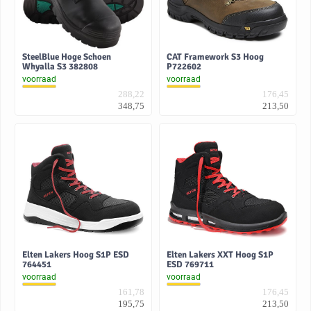
SteelBlue Hoge Schoen
CAT Framework S3 Hoog
Whyalla S3 382808
P722602
voorraad
voorraad
288,22
176,45
348,75
213,50
Elten Lakers Hoog S1P ESD
Elten Lakers XXT Hoog S1P
764451
ESD 769711
voorraad
voorraad
161,78
176,45
195,75
213,50