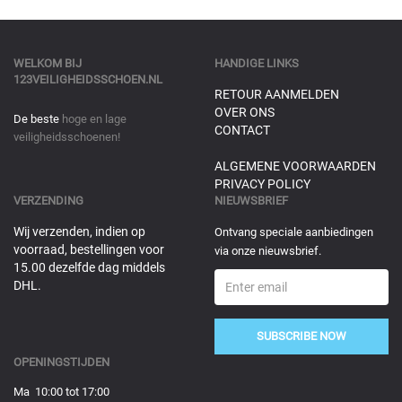
WELKOM BIJ
HANDIGE LINKS
123VEILIGHEIDSSCHOEN.NL
RETOUR AANMELDEN
OVER ONS
De beste
hoge en lage
CONTACT
veiligheidsschoenen!
ALGEMENE VOORWAARDEN
PRIVACY POLICY
VERZENDING
NIEUWSBRIEF
Wij verzenden, indien op
Ontvang speciale aanbiedingen
voorraad, bestellingen voor
via onze nieuwsbrief.
15.00 dezelfde dag middels
DHL.
SUBSCRIBE NOW
OPENINGSTIJDEN
Ma 10:00 tot 17:00