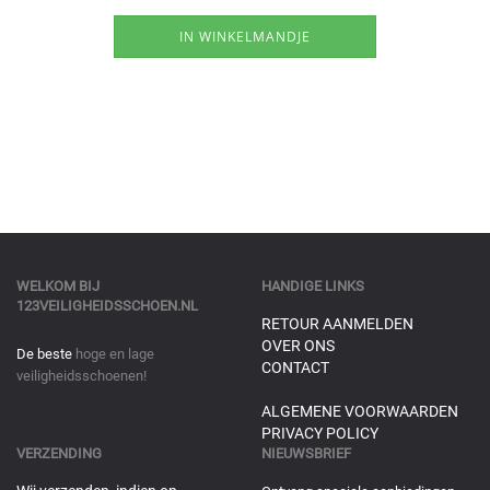
WELKOM BIJ
HANDIGE LINKS
123VEILIGHEIDSSCHOEN.NL
RETOUR AANMELDEN
OVER ONS
De beste
hoge en lage
CONTACT
veiligheidsschoenen!
ALGEMENE VOORWAARDEN
PRIVACY POLICY
VERZENDING
NIEUWSBRIEF