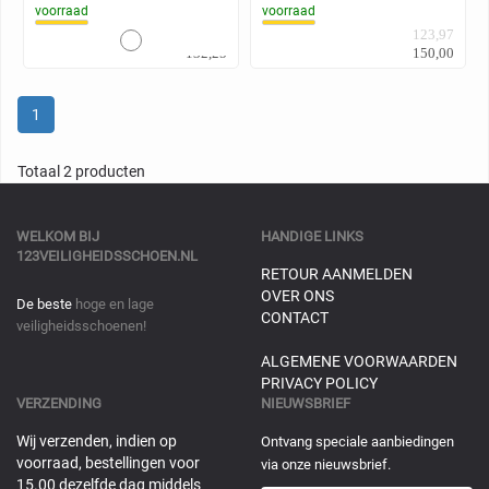
voorraad
voorraad
109,30
123,97
132,25
150,00
1
Totaal 2 producten
WELKOM BIJ
HANDIGE LINKS
123VEILIGHEIDSSCHOEN.NL
RETOUR AANMELDEN
OVER ONS
De beste
hoge en lage
CONTACT
veiligheidsschoenen!
ALGEMENE VOORWAARDEN
PRIVACY POLICY
VERZENDING
NIEUWSBRIEF
Wij verzenden, indien op
Ontvang speciale aanbiedingen
voorraad, bestellingen voor
via onze nieuwsbrief.
15.00 dezelfde dag middels