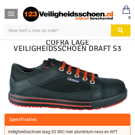
123Veiligheidsschoen
Sneaker werkschoenen
Toggle
Veiligheidsschoenen
Sneakers Laag
0
navigation
COFRA LAGE
VEILIGHEIDSSCHOEN DRAFT S3
Specificaties
Veiligheidsschoen laag S3 SRC met aluminium neus en APT