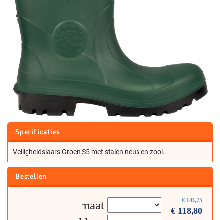
Specificaties
Veiligheidslaars Groen S5 met stalen neus en zool.
Bestellen
€
143,75
maat
€
118,80