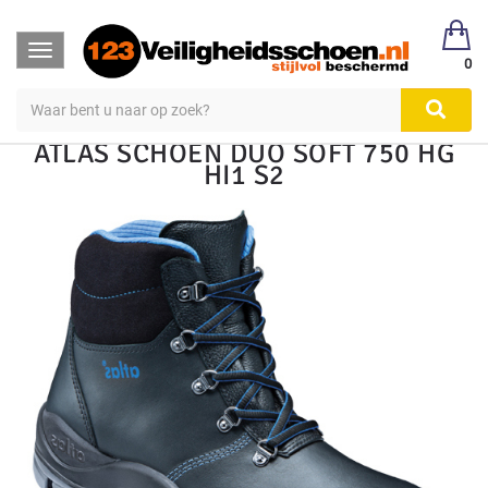
123Veiligheidsschoen
Veiligheidsschoen Hoog & Laag
Toggle
Veiligheidsschoenen
Hoog S1, S2, S3
0
navigation
ATLAS SCHOEN DUO SOFT 750 HG
HI1 S2