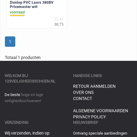
Dunlop PVC Laars 380BV
Pricemaster wit
voorraad
25,41
30,75
1
Totaal 1 producten
WELKOM BIJ
HANDIGE LINKS
123VEILIGHEIDSSCHOEN.NL
RETOUR AANMELDEN
OVER ONS
De beste
hoge en lage
CONTACT
veiligheidsschoenen!
ALGEMENE VOORWAARDEN
PRIVACY POLICY
VERZENDING
NIEUWSBRIEF
Wij verzenden, indien op
Ontvang speciale aanbiedingen