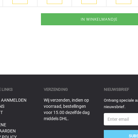
 LINKS
VERZENDING
NIEUWSBRIEF
 AANMELDEN
Wij verzenden, indien op
Ontvang speciale a
NS
voorraad, bestellingen
nieuwsbrief.
T
voor 15.00 dezelfde dag
middels DHL.
ENE
AARDEN
SUB
 POLICY