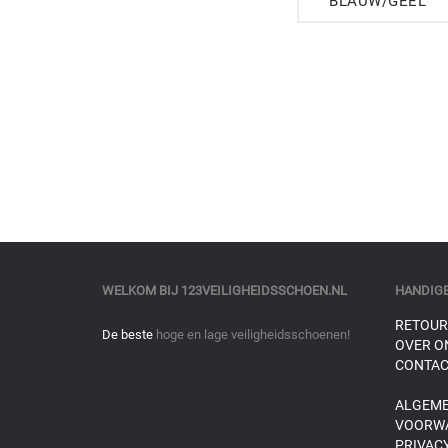
BLAUW/GEEL
WELKOM BIJ
123VEILIGHEIDSSCHOEN.NL
HANDIGE
RETOUR
De beste
hoge en lage veiligheidsschoenen!
OVER O
CONTAC
ALGEM
VOORW
PRIVACY