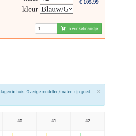
€
105,99
kleur
In winkelmandje
×
dagen in huis. Overige modellen/maten zijn goed
40
41
42
43