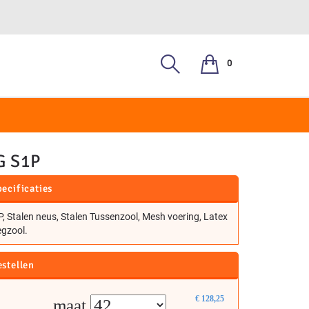
0
, S3
G S1P
ecificaties
, Stalen neus, Stalen Tussenzool, Mesh voering, Latex
egzool.
estellen
€
128,25
maat