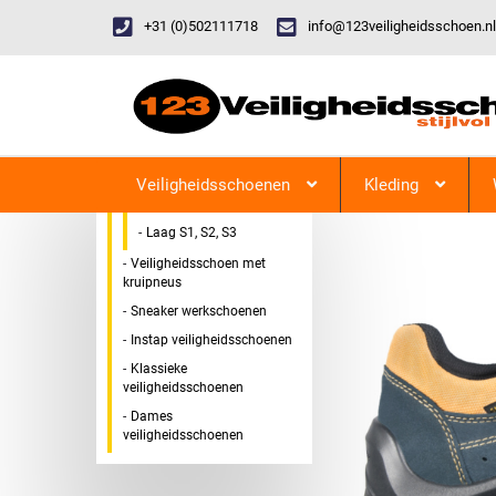
+31 (0)502111718
info@123veiligheidsschoen.nl
Categorieen
Veiligheidsschoen Hoog &
123Veiligheidsschoen
Laag
Veiligheidsschoenen
Kleding
Hoog S1, S2, S3
Laag S1, S2, S3
Veiligheidsschoen met
kruipneus
Sneaker werkschoenen
Instap veiligheidsschoenen
Klassieke
veiligheidsschoenen
Dames
veiligheidsschoenen