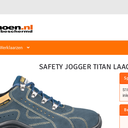
Veiligheidsschoen Hoog & Laag
Veiligheidsschoenen
Laag S1, S2
Werklaarzen
SAFETY JOGGER TITAN LAA
Sp
S1P
inl
B