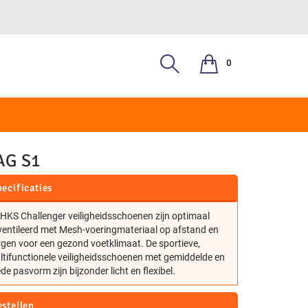
0
, S3
AG S1
ecificaties
HKS Challenger veiligheidsschoenen zijn optimaal
ventileerd met Mesh-voeringmateriaal op afstand en
gen voor een gezond voetklimaat. De sportieve,
tifunctionele veiligheidsschoenen met gemiddelde en
de pasvorm zijn bijzonder licht en flexibel.
estellen