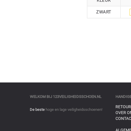
KLEUR
ZWART
WELKOM BIJ
123VEILIGHEIDSSCHOEN.NL
HANDIGE
RETOUR
De beste
hoge en lage veiligheidsschoenen!
OVER O
CONTAC
ALGEM