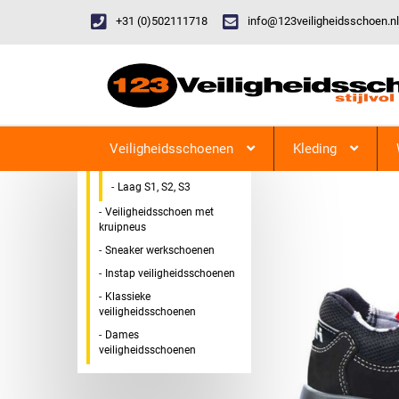
+31 (0)502111718
info@123veiligheidsschoen.nl
Categorieen
Veiligheidsschoen Hoog &
123Veiligheidsschoen
Laag
Veiligheidsschoenen
Kleding
Hoog S1, S2, S3
Laag S1, S2, S3
Veiligheidsschoen met
kruipneus
Sneaker werkschoenen
Instap veiligheidsschoenen
Klassieke
veiligheidsschoenen
Dames
veiligheidsschoenen