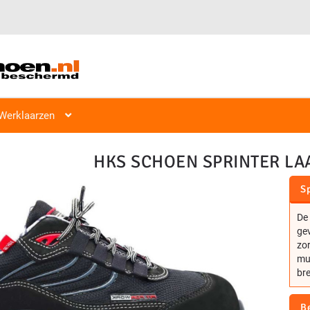
Veiligheidsschoen Hoog & Laag
Veiligheidsschoenen
Laag S1, S2
Werklaarzen
HKS SCHOEN SPRINTER LA
Sp
De 
ge
zor
mul
bre
B