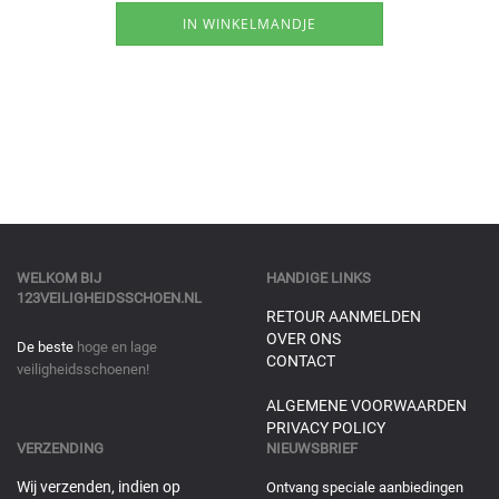
WELKOM BIJ
HANDIGE LINKS
123VEILIGHEIDSSCHOEN.NL
RETOUR AANMELDEN
OVER ONS
De beste
hoge en lage
CONTACT
veiligheidsschoenen!
ALGEMENE VOORWAARDEN
PRIVACY POLICY
VERZENDING
NIEUWSBRIEF
Wij verzenden, indien op
Ontvang speciale aanbiedingen