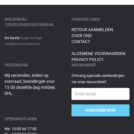
WELKOM BIJ
HANDIGE LINKS
123VEILIGHEIDSSCHOEN.NL
RETOUR AANMELDEN
OVER ONS
De beste
hoge en lage
CONTACT
veiligheidsschoenen!
ALGEMENE VOORWAARDEN
PRIVACY POLICY
VERZENDING
NIEUWSBRIEF
Wij verzenden, indien op
Ontvang speciale aanbiedingen
voorraad, bestellingen voor
via onze nieuwsbrief.
15.00 dezelfde dag middels
DHL.
SUBSCRIBE NOW
OPENINGSTIJDEN
Ma 10:00 tot 17:00