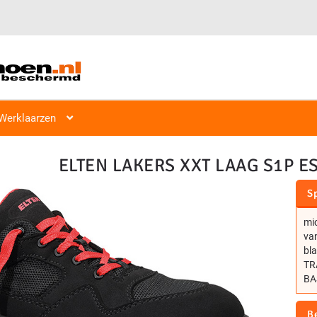
Veiligheidsschoen Hoog & Laag
Veiligheidsschoenen
Laag S1, S2
Werklaarzen
ELTEN LAKERS XXT LAAG S1P E
Sp
mi
van
bl
TRA
BAS
B