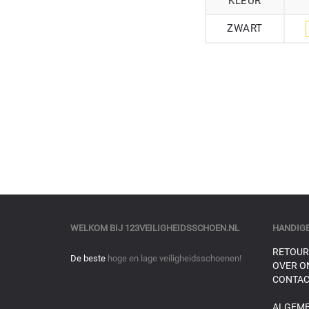
KLEUR
ZWART
WELKOM BIJ
123VEILIGHEIDSSCHOEN.NL
HANDIGE
RETOUR
De beste
hoge en lage veiligheidsschoenen!
OVER O
CONTAC
ALGEM