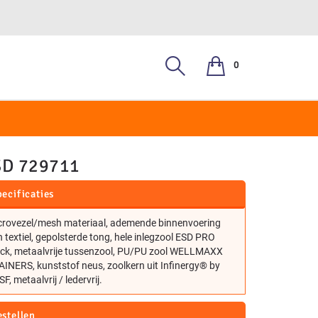
0
, S3
SD 729711
ecificaties
crovezel/mesh materiaal, ademende binnenvoering
 textiel, gepolsterde tong, hele inlegzool ESD PRO
ack, metaalvrije tussenzool, PU/PU zool WELLMAXX
INERS, kunststof neus, zoolkern uit Infinergy® by
F, metaalvrij / ledervrij.
estellen