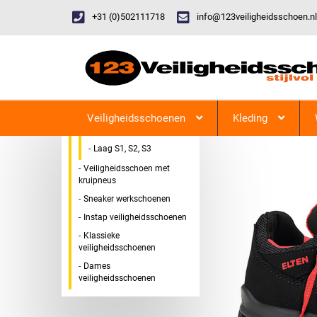
+31 (0)502111718
info@123veiligheidsschoen.nl
Categorieen
Veiligheidsschoen Hoog &
123Veiligheidsschoen
Laag
Veiligheidsschoenen
Kleding
Hoog S1, S2, S3
Laag S1, S2, S3
Veiligheidsschoen met
kruipneus
Sneaker werkschoenen
Instap veiligheidsschoenen
Klassieke
veiligheidsschoenen
Dames
veiligheidsschoenen