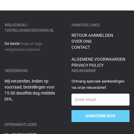
WELKOM BIJ
HANDIGE LINKS
123VEILIGHEIDSSCHOEN.NL
RETOUR AANMELDEN
OVER ONS
De beste
hoge en lage
CONTACT
veiligheidsschoenen!
ALGEMENE VOORWAARDEN
PRIVACY POLICY
VERZENDING
NIEUWSBRIEF
Wij verzenden, indien op
Ontvang speciale aanbiedingen
voorraad, bestellingen voor
via onze nieuwsbrief.
15.00 dezelfde dag middels
DHL.
SUBSCRIBE NOW
OPENINGSTIJDEN