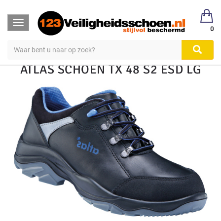
123Veiligheidsschoen
Veiligheidsschoen Hoog & Laag
Toggle
Veiligheidsschoenen
Laag S1, S2, S3
0
navigation
ATLAS SCHOEN TX 48 S2 ESD LG