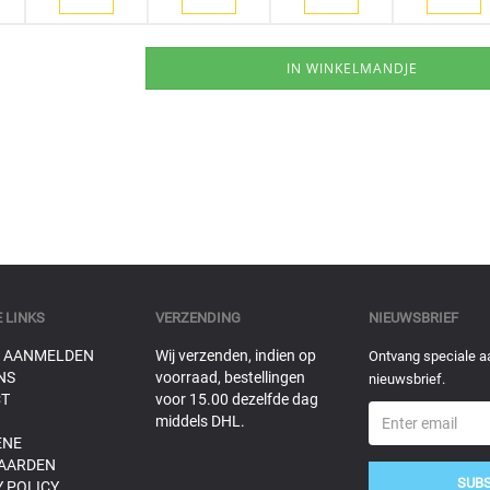
 LINKS
VERZENDING
NIEUWSBRIEF
 AANMELDEN
Wij verzenden, indien op
Ontvang speciale a
NS
voorraad, bestellingen
nieuwsbrief.
T
voor 15.00 dezelfde dag
middels DHL.
ENE
AARDEN
SUB
 POLICY