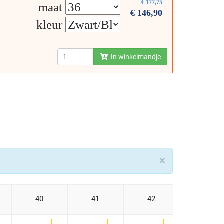
€
177,75
maat
€
146,90
kleur
In winkelmandje
×
40
41
42
43