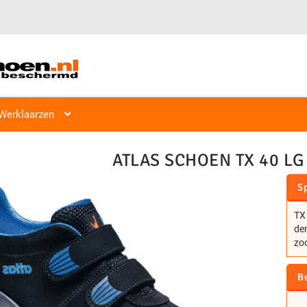
Veiligheidsschoen Hoog & Laag
Veiligheidsschoenen
Laag S1, S2
Werklaarzen
ATLAS SCHOEN TX 40 LG
Sp
TX 
de
zoo
B