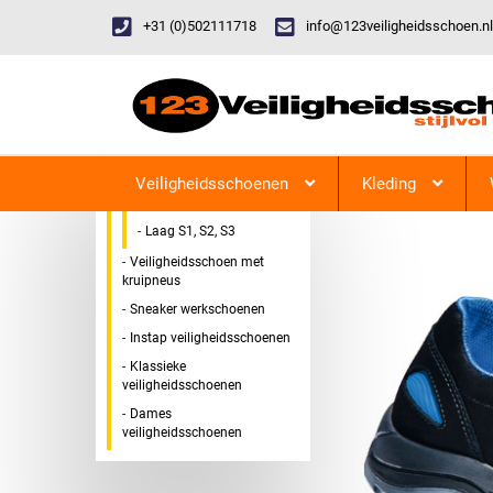
+31 (0)502111718
info@123veiligheidsschoen.nl
Categorieen
Veiligheidsschoen Hoog &
123Veiligheidsschoen
Laag
Veiligheidsschoenen
Kleding
Hoog S1, S2, S3
Laag S1, S2, S3
Veiligheidsschoen met
kruipneus
Sneaker werkschoenen
Instap veiligheidsschoenen
Klassieke
veiligheidsschoenen
Dames
veiligheidsschoenen