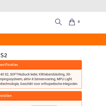
0
, S3
 S2
ecificaties
40 S2, SOFT-Nubuck leder, Klittebandsluiting, 3D-
mpingssysteem, aktiv-X binnenvoering, MPU Light
ltechnologie, Geschikt voor orthopedische inlegzolen.
estellen