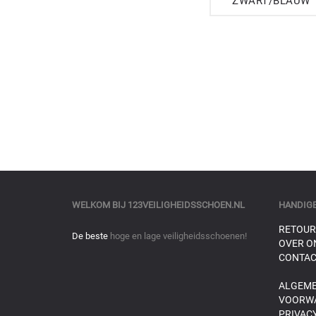
ZWART/BLAUW
WELKOM BIJ
123VEILIGHEIDSSCHOEN.NL
HANDIGE
RETOUR
De beste
hoge en lage veiligheidsschoenen!
OVER O
CONTAC
ALGEM
VOORW
PRIVACY