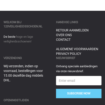
WELKOM BIJ
HANDIGE LINKS
123VEILIGHEIDSSCHOEN.NL
RETOUR AANMELDEN
OVER ONS
De beste
hoge en lage
CONTACT
veiligheidsschoenen!
ALGEMENE VOORWAARDEN
PRIVACY POLICY
VERZENDING
NIEUWSBRIEF
Wij verzenden, indien op
Ontvang speciale aanbiedingen
voorraad, bestellingen voor
via onze nieuwsbrief.
15.00 dezelfde dag middels
DHL.
SUBSCRIBE NOW
OPENINGSTIJDEN