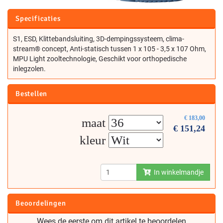
Specificaties
S1, ESD, Klittebandsluiting, 3D-dempingssysteem, clima-
stream® concept, Anti-statisch tussen 1 x 105 - 3,5 x 107 Ohm,
MPU Light zooltechnologie, Geschikt voor orthopedische
inlegzolen.
Bestellen
€
183,00
maat
€
151,24
kleur
In winkelmandje
Beoordelingen
Wees de eerste om dit artikel te beoordelen