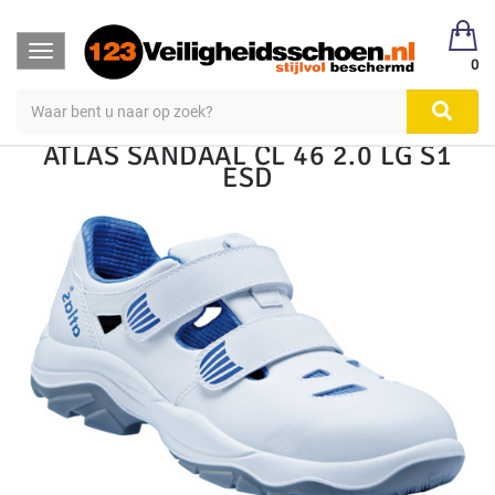
123Veiligheidsschoen
Veiligheidsschoen Hoog & Laag
Toggle
Veiligheidsschoenen
Laag S1, S2, S3
0
navigation
ATLAS SANDAAL CL 46 2.0 LG S1
ESD