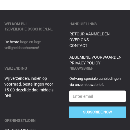
WELKOM BIJ
HANDIGE LINKS
123VEILIGHEIDSSCHOEN.NL
RETOUR AANMELDEN
OVER ONS
De beste
hoge en lage
CONTACT
veiligheidsschoenen!
ALGEMENE VOORWAARDEN
PRIVACY POLICY
VERZENDING
NIEUWSBRIEF
Wij verzenden, indien op
Ontvang speciale aanbiedingen
voorraad, bestellingen voor
via onze nieuwsbrief.
15.00 dezelfde dag middels
DHL.
SUBSCRIBE NOW
OPENINGSTIJDEN