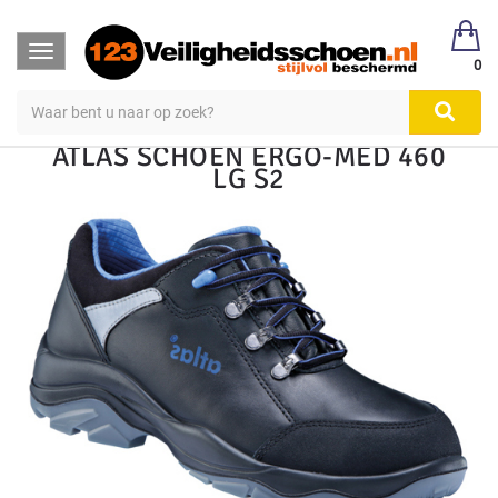
123Veiligheidsschoen
Veiligheidsschoen Hoog & Laag
Toggle
Veiligheidsschoenen
Laag S1, S2, S3
0
navigation
ATLAS SCHOEN ERGO-MED 460
LG S2