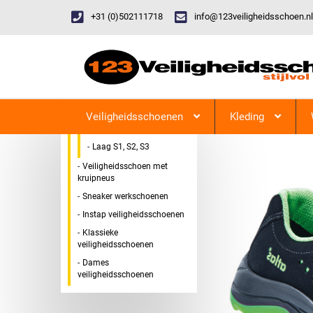
+31 (0)502111718
info@123veiligheidsschoen.nl
Categorieen
Veiligheidsschoen Hoog &
123Veiligheidsschoen
Laag
Veiligheidsschoenen
Kleding
Hoog S1, S2, S3
Laag S1, S2, S3
Veiligheidsschoen met
kruipneus
Sneaker werkschoenen
Instap veiligheidsschoenen
Klassieke
veiligheidsschoenen
Dames
veiligheidsschoenen