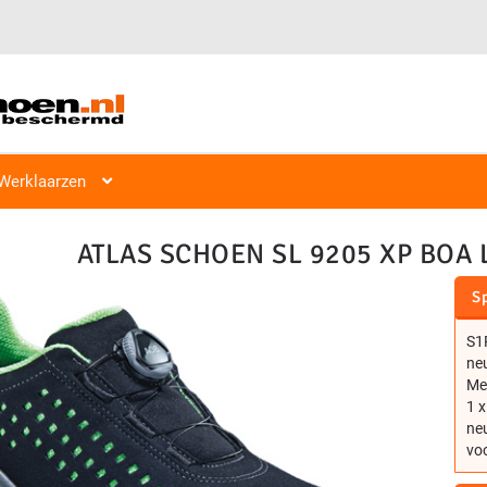
Veiligheidsschoen Hoog & Laag
Veiligheidsschoenen
Laag S1, S2
Werklaarzen
ATLAS SCHOEN SL 9205 XP BOA 
Sp
S1P
ne
Met
1 x
ne
voo