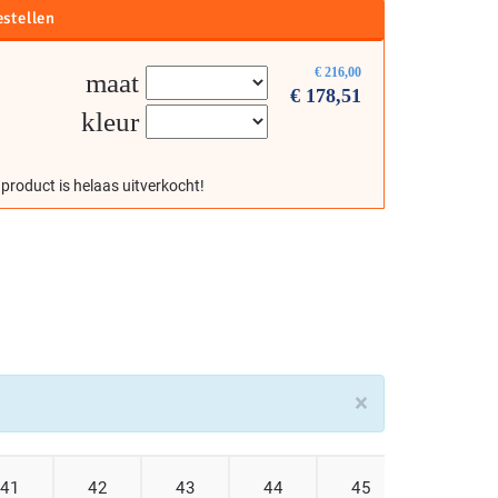
estellen
€
216,00
maat
€
178,51
kleur
 product is helaas uitverkocht!
×
41
42
43
44
45
46