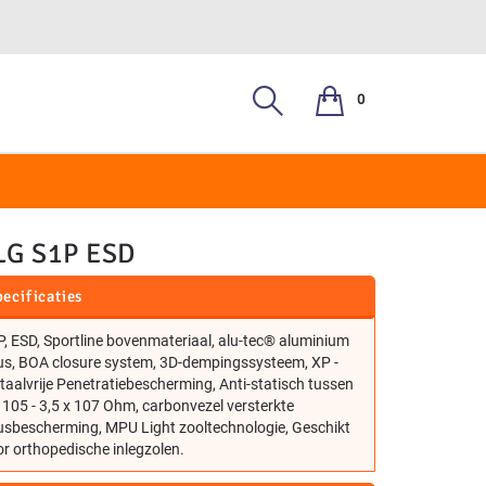
0
, S3
LG S1P ESD
ecificaties
, ESD, Sportline bovenmateriaal, alu-tec® aluminium
us, BOA closure system, 3D-dempingssysteem, XP -
aalvrije Penetratiebescherming, Anti-statisch tussen
 105 - 3,5 x 107 Ohm, carbonvezel versterkte
usbescherming, MPU Light zooltechnologie, Geschikt
r orthopedische inlegzolen.