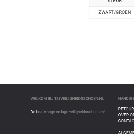
KLEUR
ZWART/GROEN
WELKOM BIJ
123VEILIGHEIDSSCHOEN.NL
HANDIGE
RETOUR
De beste
hoge en lage veiligheidsschoenen!
OVER O
CONTAC
ALGEM