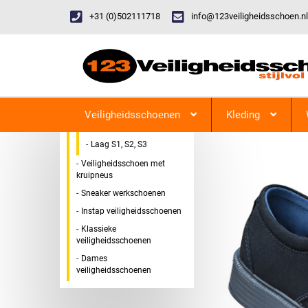
+31 (0)502111718
info@123veiligheidsschoen.nl
Categorieen
Veiligheidsschoen Hoog &
123Veiligheidsschoen
Laag
Veiligheidsschoenen
Kleding
Hoog S1, S2, S3
Laag S1, S2, S3
Veiligheidsschoen met
kruipneus
Sneaker werkschoenen
Instap veiligheidsschoenen
Klassieke
veiligheidsschoenen
Dames
veiligheidsschoenen