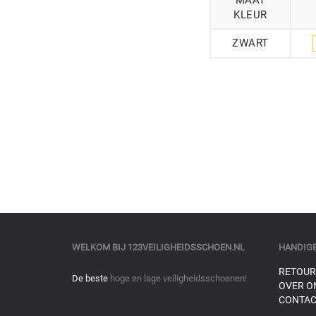
MAAT
KLEUR
ZWART
WELKOM BIJ
123VEILIGHEIDSSCHOEN.NL
HANDIGE
RETOUR
De beste
hoge en lage veiligheidsschoenen!
OVER O
CONTAC