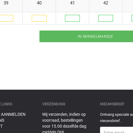
39
40
41
42
 LINKS
VERZENDING
NIEUWSBRIEF
 AANMELDEN
Wij verzenden, indien op
Ontvang speciale a
NS
voorraad, bestellingen
nieuwsbrief.
T
voor 15.00 dezelfde dag
middels DHL.