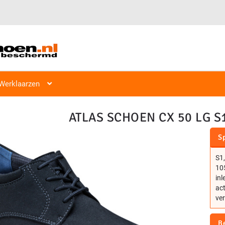
Veiligheidsschoen Hoog & Laag
Veiligheidsschoenen
Laag S1, S2
Werklaarzen
ATLAS SCHOEN CX 50 LG S
Sp
S1,
105
inl
ac
ver
B