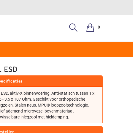
0
, S3
1 ESD
ecificaties
 ESD, aktiv-X binnenvoering, Anti-statisch tussen 1 x
 - 3,5 x 107 Ohm, Geschikt voor orthopedische
egzolen, Stalen neus, MPU® loopzooltechnologie,
tief ademend microvezel-bovenmateriaal,
wisselbare inlegzool met hieldemping.
estellen