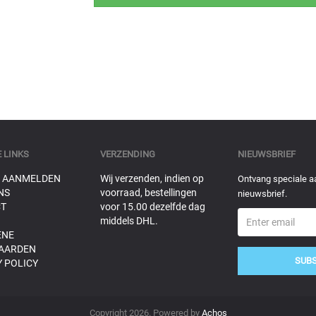
 LINKS
VERZENDING
NIEUWSBRIEF
 AANMELDEN
Wij verzenden, indien op
Ontvang speciale a
NS
voorraad, bestellingen
nieuwsbrief.
T
voor 15.00 dezelfde dag
middels DHL.
ENE
AARDEN
SUB
 POLICY
Copyright 2026. Powered by
Achos