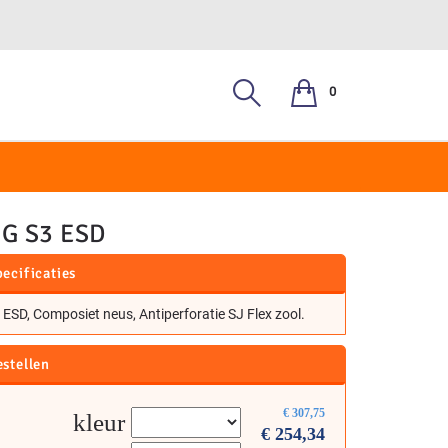
0
2, S3
G S3 ESD
ecificaties
 ESD, Composiet neus, Antiperforatie SJ Flex zool.
estellen
€
307,75
kleur
€
254,34