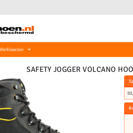
Veiligheidsschoen Hoog & Laag
Veiligheidsschoenen
Hoog S1, S
Werklaarzen
SAFETY JOGGER VOLCANO HOO
Sp
S3,
B