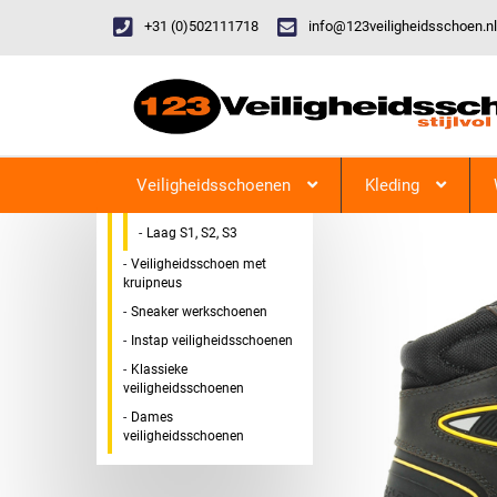
+31 (0)502111718
info@123veiligheidsschoen.nl
Categorieen
Veiligheidsschoen Hoog &
123Veiligheidsschoen
Laag
Veiligheidsschoenen
Kleding
Hoog S1, S2, S3
Laag S1, S2, S3
Veiligheidsschoen met
kruipneus
Sneaker werkschoenen
Instap veiligheidsschoenen
Klassieke
veiligheidsschoenen
Dames
veiligheidsschoenen