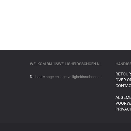
WELKOM BIJ
123VEILIGHEIDSSCHOEN.NL
HANDIGE
RETOUR
De beste
hoge en lage veiligheidsschoenen!
OVER O
CONTAC
ALGEM
VOORW
PRIVACY