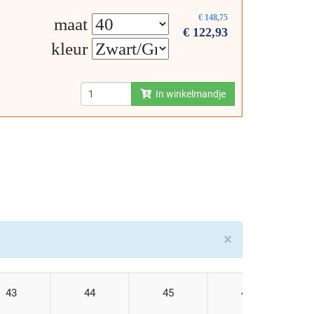
€
148,75
maat
€
122,93
kleur
In winkelmandje
×
43
44
45
46