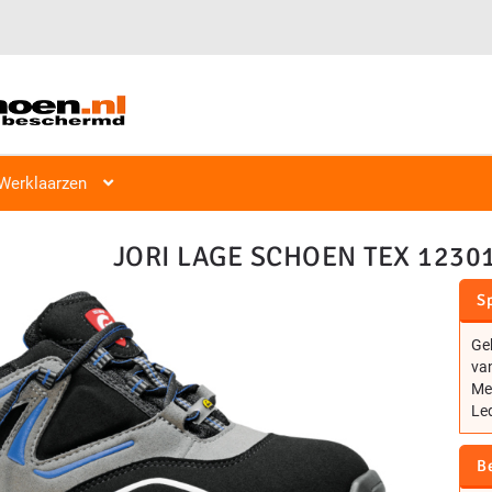
Veiligheidsschoen Hoog & Laag
Veiligheidsschoenen
Laag S1, S2
Werklaarzen
JORI LAGE SCHOEN TEX 12301
Sp
Ge
van
Met
Led
B