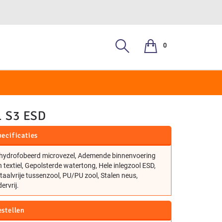
0
, S3
 S3 ESD
ecificaties
hydrofobeerd microvezel, Ademende binnenvoering
 textiel, Gepolsterde watertong, Hele inlegzool ESD,
aalvrije tussenzool, PU/PU zool, Stalen neus,
ervrij.
estellen