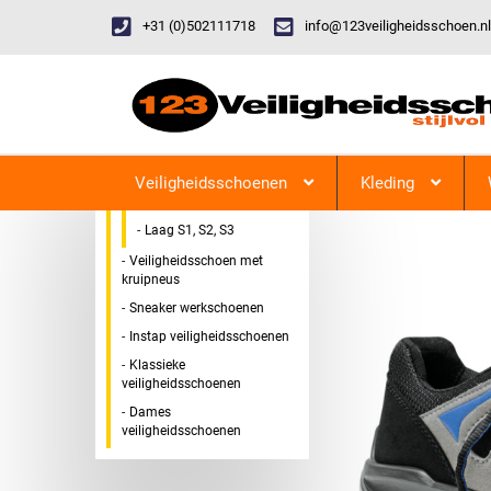
+31 (0)502111718
info@123veiligheidsschoen.nl
Categorieen
Veiligheidsschoen Hoog &
123Veiligheidsschoen
Laag
Veiligheidsschoenen
Kleding
Hoog S1, S2, S3
Laag S1, S2, S3
Veiligheidsschoen met
kruipneus
Sneaker werkschoenen
Instap veiligheidsschoenen
Klassieke
veiligheidsschoenen
Dames
veiligheidsschoenen