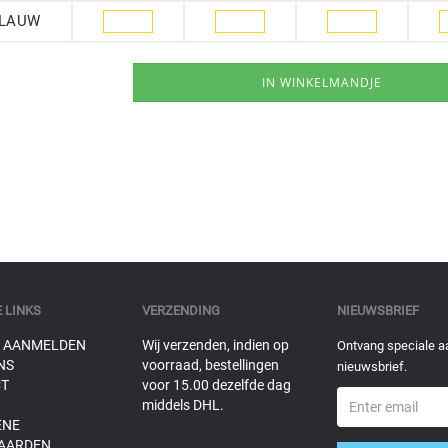
BLAUW
 LINKS
VERZENDING
NIEUWSBRIEF
 AANMELDEN
Wij verzenden, indien op
Ontvang speciale a
NS
voorraad, bestellingen
nieuwsbrief.
T
voor 15.00 dezelfde dag
middels DHL.
ENE
AARDEN