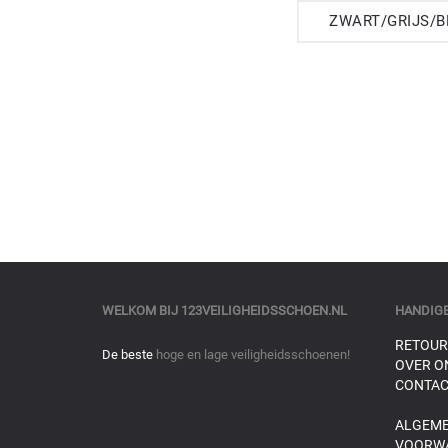
ZWART/GRIJS/
WELKOM BIJ
123VEILIGHEIDSSCHOEN.NL
HANDIGE
RETOUR
De beste
hoge en lage veiligheidsschoenen!
OVER O
CONTAC
ALGEM
VOORW