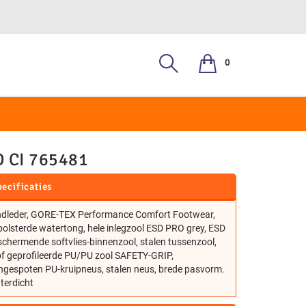
0
2, S3
 CI 765481
ecificaties
ndleder, GORE-TEX Performance Comfort Footwear,
olsterde watertong, hele inlegzool ESD PRO grey, ESD
chermende softvlies-binnenzool, stalen tussenzool,
of geprofileerde PU/PU zool SAFETY-GRIP,
ngespoten PU-kruipneus, stalen neus, brede pasvorm.
terdicht