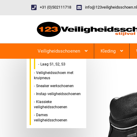
+31 (0)502111718
info@123veiligheidsschoen.nl
Categorieen
Veiligheidsschoen Hoog &
123Veiligheidsschoen
Laag
Veiligheidsschoenen
Kleding
Hoog S1, S2, S3
Laag S1, S2, S3
Veiligheidsschoen met
kruipneus
Sneaker werkschoenen
Instap veiligheidsschoenen
Klassieke
veiligheidsschoenen
Dames
veiligheidsschoenen