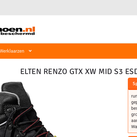
Veiligheidsschoen Hoog & Laag
Veiligheidsschoenen
Hoog S1, S
Werklaarzen
ELTEN RENZO GTX XW MID S3 ESD
Sp
ru
gep
bes
gr
aa
Wa