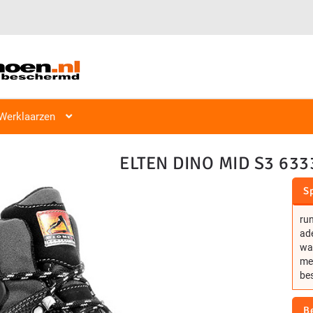
Veiligheidsschoen Hoog & Laag
Veiligheidsschoenen
Hoog S1, S
Werklaarzen
ELTEN DINO MID S3 633
Sp
run
ade
wat
met
be
B