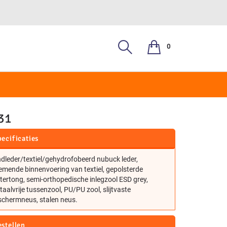
0
2, S3
31
ecificaties
dleder/textiel/gehydrofobeerd nubuck leder,
mende binnenvoering van textiel, gepolsterde
ertong, semi-orthopedische inlegzool ESD grey,
aalvrije tussenzool, PU/PU zool, slijtvaste
schermneus, stalen neus.
estellen