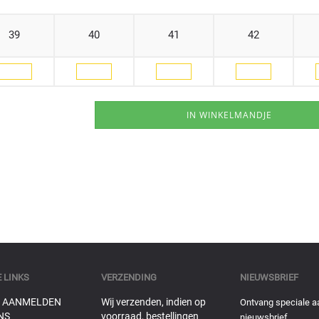
39
40
41
42
 LINKS
VERZENDING
NIEUWSBRIEF
 AANMELDEN
Wij verzenden, indien op
Ontvang speciale a
NS
voorraad, bestellingen
nieuwsbrief.