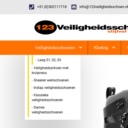
+31 (0)502111718
info@123veiligheidsschoen.nl
Categorieen
Veiligheidsschoen Hoog &
123Veiligheidsschoen
Laag
Veiligheidsschoenen
Kleding
Hoog S1, S2, S3
Laag S1, S2, S3
Veiligheidsschoen met
kruipneus
Sneaker werkschoenen
Instap veiligheidsschoenen
Klassieke
veiligheidsschoenen
Dames
veiligheidsschoenen