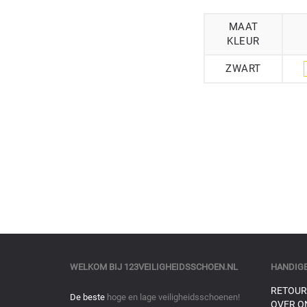
MAAT
KLEUR
ZWART
WELKOM BIJ
123VEILIGHEIDSSCHOEN.NL
HANDIGE
RETOUR
De beste
hoge en lage veiligheidsschoenen!
OVER O