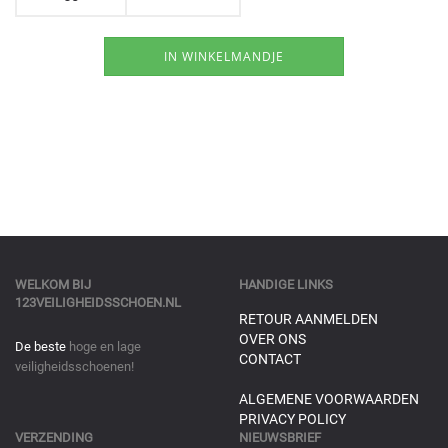
WELKOM BIJ
HANDIGE LINKS
123VEILIGHEIDSSCHOEN.NL
RETOUR AANMELDEN
OVER ONS
De beste
hoge en lage
CONTACT
veiligheidsschoenen!
ALGEMENE VOORWAARDEN
PRIVACY POLICY
VERZENDING
NIEUWSBRIEF