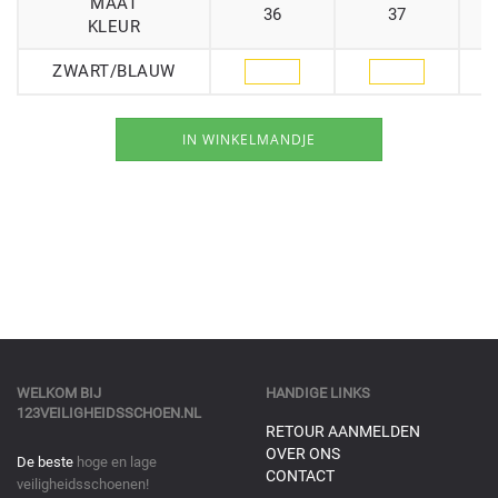
MAAT
36
37
KLEUR
ZWART/BLAUW
WELKOM BIJ
HANDIGE LINKS
123VEILIGHEIDSSCHOEN.NL
RETOUR AANMELDEN
OVER ONS
De beste
hoge en lage
CONTACT
veiligheidsschoenen!