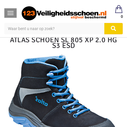
123Veiligheidsschoen
Veiligheidsschoen Hoog & Laag
Toggle
Veiligheidsschoenen
Hoog S1, S2, S3
0
navigation
ATLAS SCHOEN SL 805 XP 2.0 HG
S3 ESD