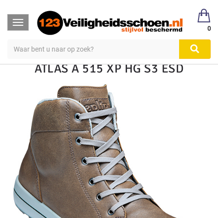
123Veiligheidsschoen
Veiligheidsschoen Hoog & Laag
Toggle
Veiligheidsschoenen
Hoog S1, S2, S3
0
navigation
ATLAS A 515 XP HG S3 ESD