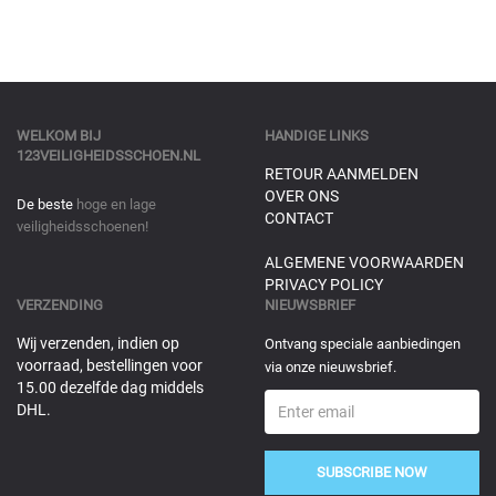
WELKOM BIJ
HANDIGE LINKS
123VEILIGHEIDSSCHOEN.NL
RETOUR AANMELDEN
OVER ONS
De beste
hoge en lage
CONTACT
veiligheidsschoenen!
ALGEMENE VOORWAARDEN
PRIVACY POLICY
VERZENDING
NIEUWSBRIEF
Wij verzenden, indien op
Ontvang speciale aanbiedingen
voorraad, bestellingen voor
via onze nieuwsbrief.
15.00 dezelfde dag middels
DHL.
SUBSCRIBE NOW