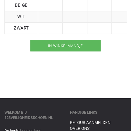
BEIGE
WIT
ZWART
WELKOM BIJ
HANDIGE LINKS
123VEILIGHEIDSSCHOEN.NL
RETOUR AANMELDEN
OVER ONS
De beste
hoge en lage