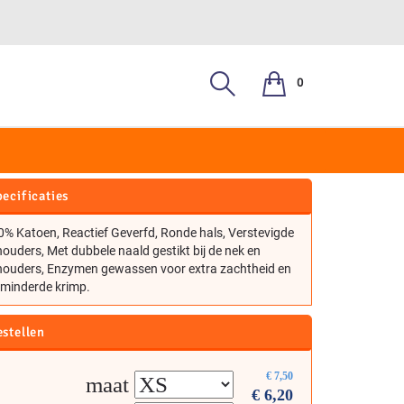
0
HALS UC318
ecificaties
% Katoen, Reactief Geverfd, Ronde hals, Verstevigde
ouders, Met dubbele naald gestikt bij de nek en
houders, Enzymen gewassen voor extra zachtheid en
rminderde krimp.
estellen
€
7,50
maat
€
6,20