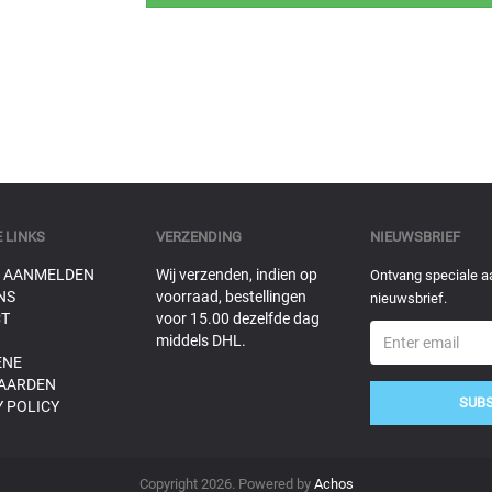
 LINKS
VERZENDING
NIEUWSBRIEF
 AANMELDEN
Wij verzenden, indien op
Ontvang speciale a
NS
voorraad, bestellingen
nieuwsbrief.
T
voor 15.00 dezelfde dag
middels DHL.
ENE
AARDEN
SUB
 POLICY
Copyright 2026. Powered by
Achos