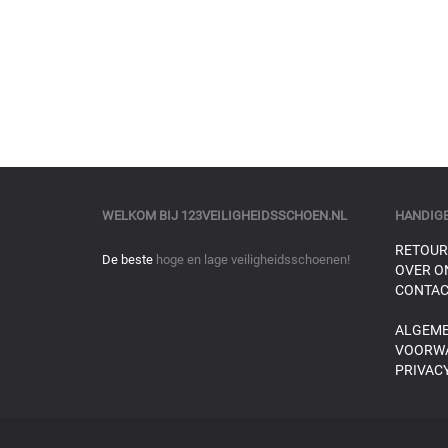
WELKOM BIJ
123VEILIGHEIDSSCHOEN.NL
HANDIGE
RETOUR
De beste
hoge en lage veiligheidsschoenen!
OVER O
CONTAC
ALGEM
VOORW
PRIVACY