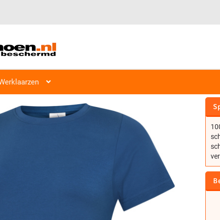
Werklaarzen
UNEEK DAMES CLASSIC RONDE 
Sp
100
sch
sc
ve
B