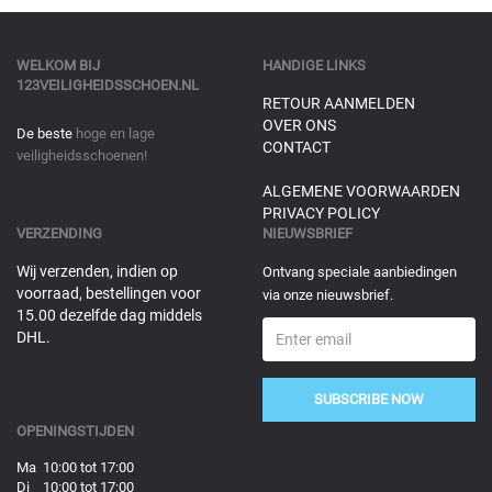
WELKOM BIJ
HANDIGE LINKS
123VEILIGHEIDSSCHOEN.NL
RETOUR AANMELDEN
OVER ONS
De beste
hoge en lage
CONTACT
veiligheidsschoenen!
ALGEMENE VOORWAARDEN
PRIVACY POLICY
VERZENDING
NIEUWSBRIEF
Wij verzenden, indien op
Ontvang speciale aanbiedingen
voorraad, bestellingen voor
via onze nieuwsbrief.
15.00 dezelfde dag middels
DHL.
SUBSCRIBE NOW
OPENINGSTIJDEN
Ma 10:00 tot 17:00
Di 10:00 tot 17:00