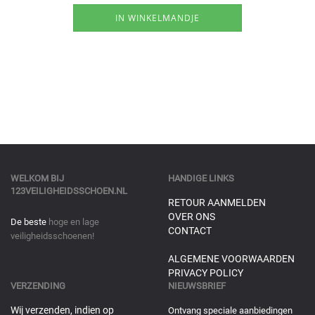
WELKOM BIJ
HANDIGE LINKS
123VEILIGHEIDSSCHOEN.NL
RETOUR AANMELDEN
OVER ONS
De beste
hoge en lage
CONTACT
veiligheidsschoenen!
ALGEMENE VOORWAARDEN
PRIVACY POLICY
VERZENDING
NIEUWSBRIEF
Wij verzenden, indien op
Ontvang speciale aanbiedingen