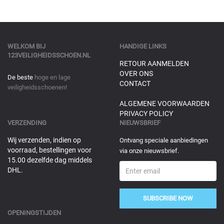
WELKOM BIJ
HANDIGE LINKS
123VEILIGHEIDSSCHOEN.NL
RETOUR AANMELDEN
OVER ONS
De beste
hoge en lage
CONTACT
veiligheidsschoenen!
ALGEMENE VOORWAARDEN
PRIVACY POLICY
VERZENDING
NIEUWSBRIEF
Wij verzenden, indien op
Ontvang speciale aanbiedingen
voorraad, bestellingen voor
via onze nieuwsbrief.
15.00 dezelfde dag middels
DHL.
SUBSCRIBE NOW
OPENINGSTIJDEN