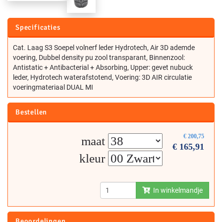
Specificaties
Cat. Laag S3 Soepel volnerf leder Hydrotech, Air 3D ademde
voering, Dubbel density pu zool transparant, Binnenzool:
Antistatic + Antibacterial + Absorbing, Upper: gevet nubuck
leder, Hydrotech waterafstotend, Voering: 3D AIR circulatie
voeringmateriaal DUAL MI
Bestellen
€
200,75
maat
€
165,91
kleur
In winkelmandje
Beoordelingen