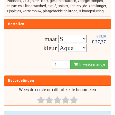
Poloshirt, 210 gr/m², 100% gekamde katoen, voorgekrompen,
enzym en silicon washed, piqué, unisex, achterzijde 3 cm langer,
zijsplitjes, korte mouw, platgebreide rib kraag, 3-knoopsluiting.
Bestellen
€
33,00
maat
€
27,27
kleur
In winkelmandje
Beoordelingen
Wees de eerste om dit artikel te beoordelen