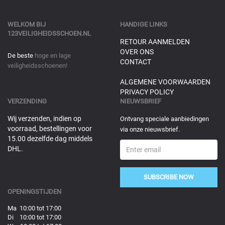
WELKOM BIJ
HANDIGE LINKS
123VEILIGHEIDSSCHOEN.NL
RETOUR AANMELDEN
OVER ONS
De beste
hoge en lage
CONTACT
veiligheidsschoenen!
ALGEMENE VOORWAARDEN
PRIVACY POLICY
VERZENDING
NIEUWSBRIEF
Wij verzenden, indien op
Ontvang speciale aanbiedingen
voorraad, bestellingen voor
via onze nieuwsbrief.
15.00 dezelfde dag middels
DHL.
SUBSCRIBE NOW
OPENINGSTIJDEN
Ma 10:00 tot 17:00
Di 10:00 tot 17:00