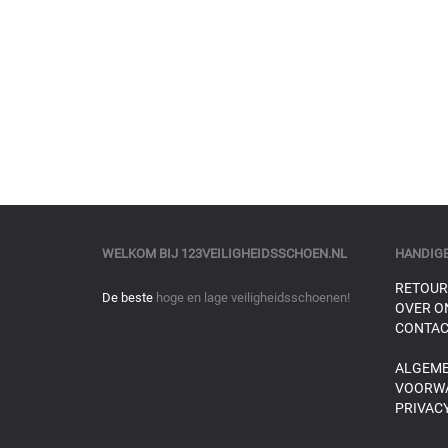
WELKOM BIJ
123VEILIGHEIDSSCHOEN.NL
HANDIGE
RETOUR
De beste
hoge en lage veiligheidsschoenen!
OVER O
CONTAC
ALGEM
VOORW
PRIVACY