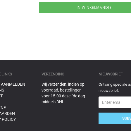
 LINKS
VERZENDING
NIEUWSBRIEF
 AANMELDEN
Wij verzenden, indien op
Ontvang speciale a
NS
voorraad, bestellingen
nieuwsbrief.
T
voor 15.00 dezelfde dag
middels DHL.
ENE
AARDEN
SUB
 POLICY