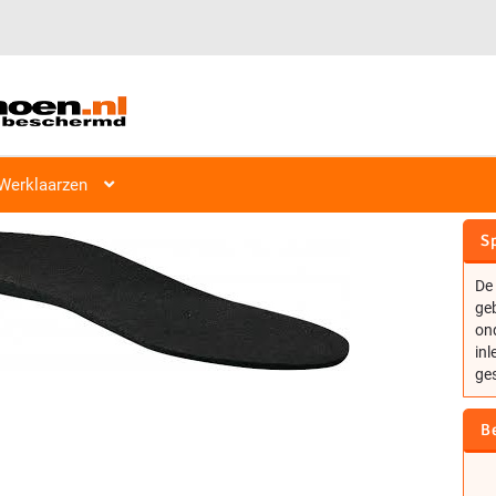
Werklaarzen
MYSOLE HYDROFELT INLE
Sp
De
geb
ond
inl
ge
B