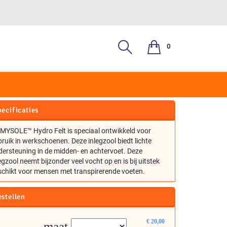
0
GZOOL
ecificaties
 MYSOLE™ Hydro Felt is speciaal ontwikkeld voor
ruik in werkschoenen. Deze inlegzool biedt lichte
ersteuning in de midden- en achtervoet. Deze
egzool neemt bijzonder veel vocht op en is bij uitstek
schikt voor mensen met transpirerende voeten.
estellen
€
20,00
maat