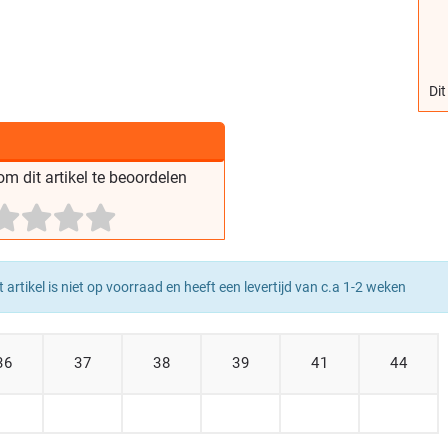
Dit
m dit artikel te beoordelen
t artikel is niet op voorraad en heeft een levertijd van c.a 1-2 weken
36
37
38
39
41
44