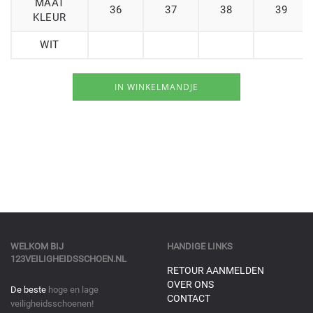
MAAT
36
37
38
39
KLEUR
WIT
WELKOM BIJ
HANDIGE LINKS
123VEILIGHEIDSSCHOEN.NL
RETOUR AANMELDEN
OVER ONS
De beste
hoge en lage
CONTACT
veiligheidsschoenen!