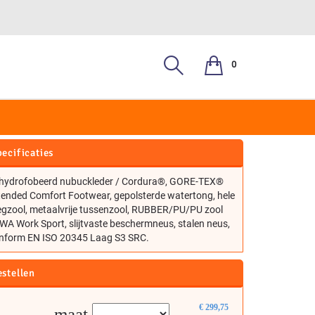
0
3 5303
ecificaties
hydrofobeerd nubuckleder / Cordura®, GORE-TEX®
tended Comfort Footwear, gepolsterde watertong, hele
legzool, metaalvrije tussenzool, RUBBER/PU/PU zool
A Work Sport, slijtvaste beschermneus, stalen neus,
nform EN ISO 20345 Laag S3 SRC.
estellen
€
299,75
maat