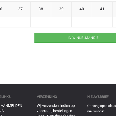
6
37
38
39
40
41
 LINKS
VERZENDING
NIEUWSBRIEF
 AANMELDEN
Wij verzenden, indien op
Ontvang speciale a
NS
voorraad, bestellingen
nieuwsbrief.