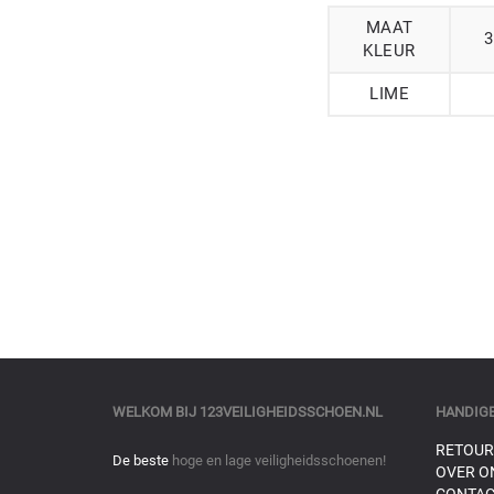
MAAT
3
KLEUR
LIME
WELKOM BIJ
123VEILIGHEIDSSCHOEN.NL
HANDIGE
RETOUR
De beste
hoge en lage veiligheidsschoenen!
OVER O