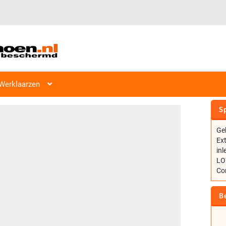
Werklaarzen
LOWA INNOX WORK GTX LG S
Sp
Ge
Ex
in
LOW
Co
B