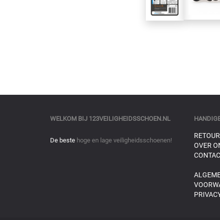
WELKOM BIJ
123VEILIGHEIDSSCHOEN.NL
HANDIGE
RETOUR
De beste
hoge en lage veiligheidsschoenen!
OVER O
CONTAC
ALGEM
VOORW
PRIVACY