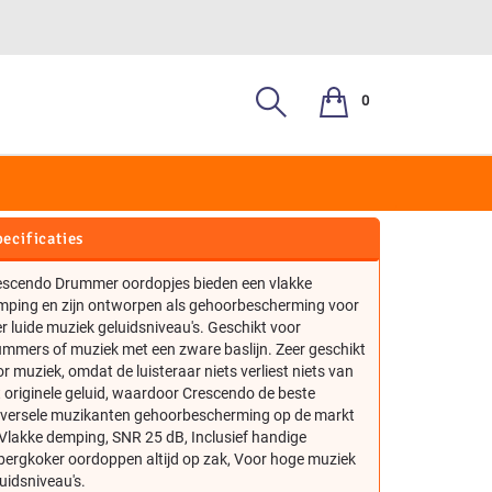
0
UMMER PR-0293
ecificaties
escendo Drummer oordopjes bieden een vlakke
mping en zijn ontworpen als gehoorbescherming voor
r luide muziek geluidsniveau's. Geschikt voor
mmers of muziek met een zware baslijn. Zeer geschikt
r muziek, omdat de luisteraar niets verliest niets van
 originele geluid, waardoor Crescendo de beste
iversele muzikanten gehoorbescherming op de markt
 Vlakke demping, SNR 25 dB, Inclusief handige
bergkoker oordoppen altijd op zak, Voor hoge muziek
uidsniveau's.