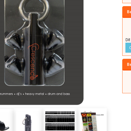
B
Dit
B