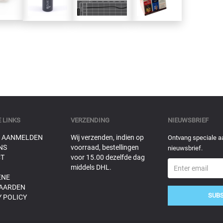
 LINKS
VERZENDING
NIEUWSBRIEF
 AANMELDEN
Wij verzenden, indien op
Ontvang speciale a
NS
voorraad, bestellingen
nieuwsbrief.
T
voor 15.00 dezelfde dag
middels DHL.
ENE
AARDEN
SUB
 POLICY