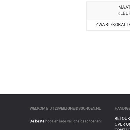
MAA
KLEU
ZWART/KOBALT
WELKOM BIJ
123VEILIGHEIDSSCHOEN.NL
HANDIGE
RETOUR
De beste
hoge en lage veiligheidsschoenen!
OVER O