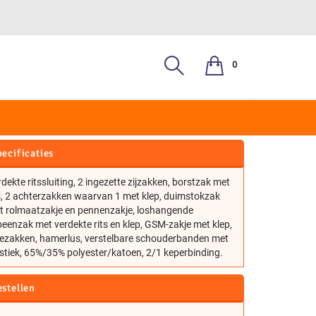
0
RALL 20102
ecificaties
dekte ritssluiting, 2 ingezette zijzakken, borstzak met
s, 2 achterzakken waarvan 1 met klep, duimstokzak
t rolmaatzakje en pennenzakje, loshangende
beenzak met verdekte rits en klep, GSM-zakje met klep,
iezakken, hamerlus, verstelbare schouderbanden met
stiek, 65%/35% polyester/katoen, 2/1 keperbinding.
estellen