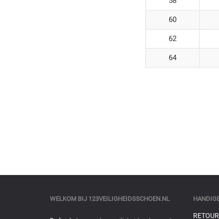
58
60
62
64
WELKOM BIJ
123VEILIGHEIDSSCHOEN.NL
HANDIGE
RETOUR