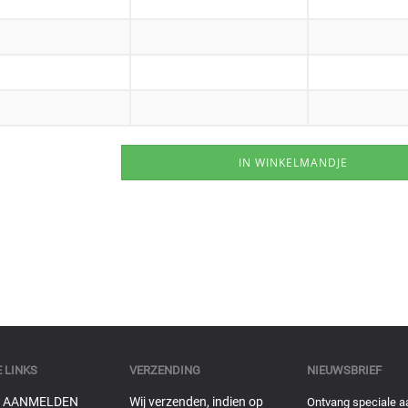
 LINKS
VERZENDING
NIEUWSBRIEF
 AANMELDEN
Wij verzenden, indien op
Ontvang speciale a