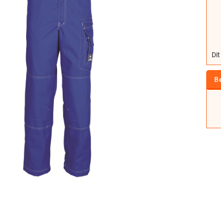
Dit
B