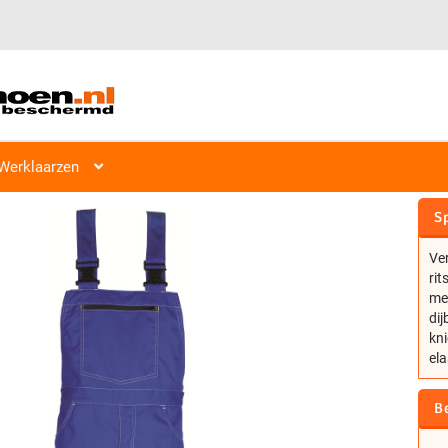
Werklaarzen
HAVEP TITAN AMERIKAANSE OVE
Sp
Ver
rit
me
dij
kn
ela
B