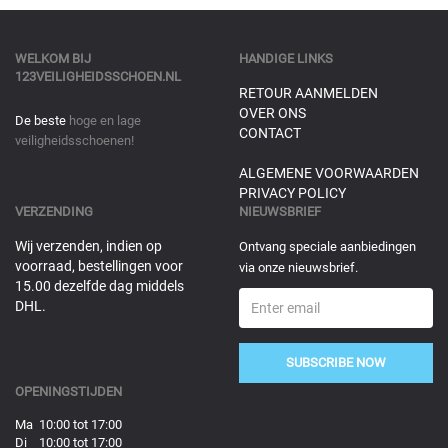
WELKOM BIJ
HANDIGE LINKS
123VEILIGHEIDSSCHOEN.NL
RETOUR AANMELDEN
OVER ONS
De beste
hoge en lage
CONTACT
veiligheidsschoenen!
ALGEMENE VOORWAARDEN
PRIVACY POLICY
VERZENDING
NIEUWSBRIEF
Wij verzenden, indien op
Ontvang speciale aanbiedingen
voorraad, bestellingen voor
via onze nieuwsbrief.
15.00 dezelfde dag middels
DHL.
SUBSCRIBE NOW
OPENINGSTIJDEN
Ma 10:00 tot 17:00
Di 10:00 tot 17:00