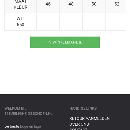
MAAT
46
48
50
52
KLEUR
WIT
550
WELKOM BIJ
HANDIGE LINKS
123VEILIGHEIDSSCHOEN.NL
RETOUR AANMELDEN
OVER ONS
De beste
hoge en lage