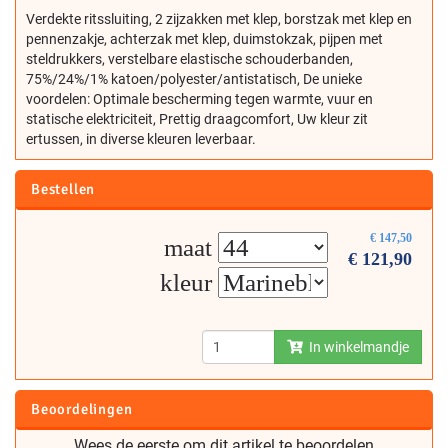
Verdekte ritssluiting, 2 zijzakken met klep, borstzak met klep en
pennenzakje, achterzak met klep, duimstokzak, pijpen met
steldrukkers, verstelbare elastische schouderbanden,
75%/24%/1% katoen/polyester/antistatisch, De unieke
voordelen: Optimale bescherming tegen warmte, vuur en
statische elektriciteit, Prettig draagcomfort, Uw kleur zit
ertussen, in diverse kleuren leverbaar.
Bestellen
€
147,50
maat
€
121,90
kleur
In winkelmandje
Beoordelingen
Wees de eerste om dit artikel te beoordelen